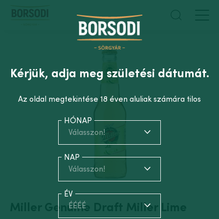
Kérjük, adja meg születési dátumát.
Az oldal megtekintése 18 éven aluliak számára tilos
HÓNAP
Válasszon!
NAP
Válasszon!
ÉV
Miller Genuine Draft Miller Lime
ÉÉÉÉ