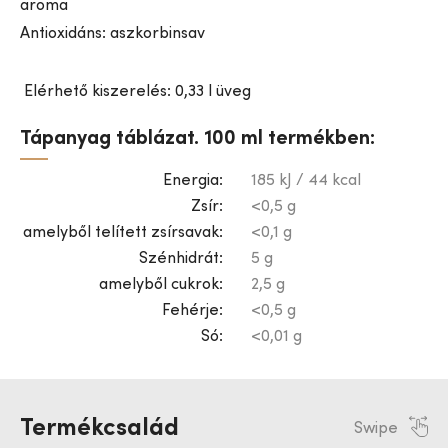
aroma
Antioxidáns: aszkorbinsav
Elérhető kiszerelés: 0,33 l üveg
Tápanyag táblázat. 100 ml termékben:
Energia:
185 kJ / 44 kcal
Zsír:
<0,5 g
amelyből telített zsírsavak:
<0,1 g
Szénhidrát:
5 g
amelyből cukrok:
2,5 g
Fehérje:
<0,5 g
Só:
<0,01 g
Termékcsalád
Swipe