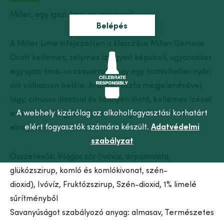
Miller, egy igazi lime-os csavarral.
Belépés
A Miller Lime kifejezetten a klasszikus Miller Genuine
Draft kellemes, selymes ízjegyeit képviseli, ugyanakkor
egy igazi lime-os csavarral, hogy egy hamisítatlan nyári
sör válhasson belőle. Aranyló, tiszta megjelenésével,
lágy, citrusos illatával és könnyen iható, kellemes ízével
A webhely kizárólag az alkoholfogyasztási korhatárt
ez a 4%-os kiegyensúlyozott világos sör azonnal
elért fogyasztók számára készült.
Adatvédelmi
elragad.
szabályzat
Összetevők: Világos sör (ivóvíz, árpamaláta,
glükózszirup, komló és komlókivonat, szén-
dioxid), Ivóvíz, Fruktózszirup, Szén-dioxid, 1% limelé
sűrítményből
Savanyúságot szabályozó anyag: almasav, Természetes