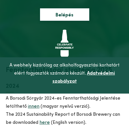
Belépés
A webhely kizárólag az alkoholfogyasztási korhatárt
Fenntarthatosági stratégia 2025
elért fogyasztók számára készült.
Adatvédelmi
szabályzat
2024
A Borsodi Sörgyár 2024-es Fenntarthatósági Jelentése
letölthető
innen
(magyar nyelvű verzió).
The 2024 Sustainability Report of Borsodi Brewery can
be downloaded
here
(English version).