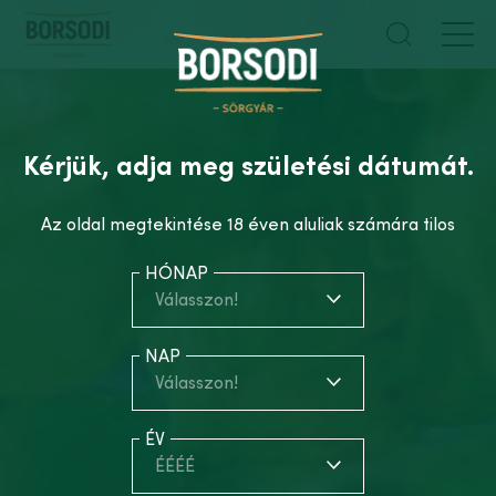
Kérjük, adja meg születési dátumát.
Az oldal megtekintése 18 éven aluliak számára tilos
HÓNAP
Válasszon!
NAP
Válasszon!
ÉV
ÉÉÉÉ