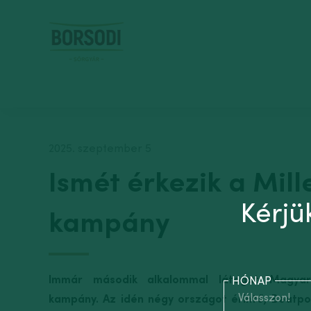
2025. szeptember 5
Ismét érkezik a Mill
Kérjü
kampány
Immár második alkalommal látogat Magyar
HÓNAP
Válasszon!
kampány. Az idén négy országot érintő, Beatpo