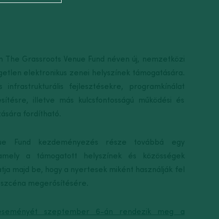
én The Grassroots Venue Fund néven új, nemzetközi
üggetlen elektronikus zenei helyszínek támogatására.
infrastrukturális fejlesztésekre, programkínálat
sítésre, illetve más kulcsfontosságú működési és
zására fordítható.
ue Fund kezdeményezés része továbbá egy
amely a támogatott helyszínek és közösségek
tja majd be, hogy a nyertesek miként használják fel
i szcéna megerősítésére.
eseményét szeptember 6-án rendezik meg a