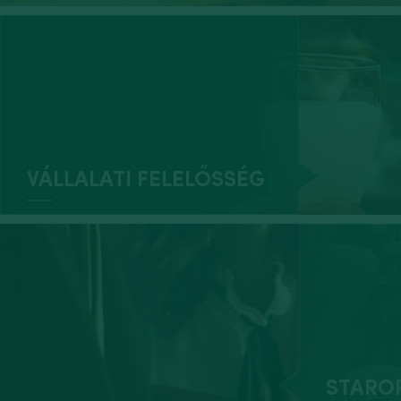
VÁLLALATI FELELŐSSÉG
STARO